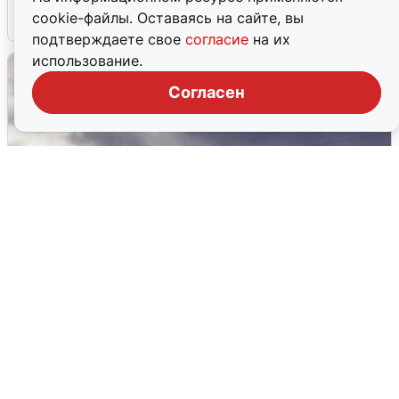
cookie-файлы. Оставаясь на сайте, вы
4 августа
0
подтверждаете свое
согласие
на их
использование.
Согласен
Над ХМАО впервые сбили
беспилотники
3 августа
0