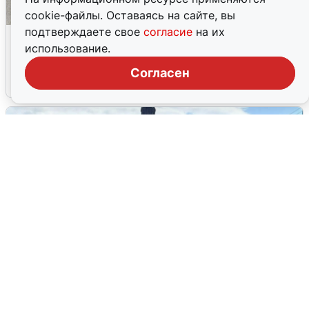
cookie-файлы. Оставаясь на сайте, вы
подтверждаете свое
согласие
на их
Склад Wildberries в Екатеринбурге
использование.
эвакуировали из-за БПЛА
Согласен
5 августа
0