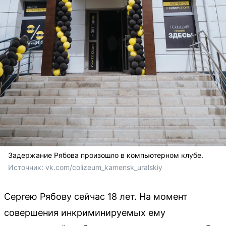
Задержание Рябова произошло в компьютерном клубе.
Источник: 
vk.com/colizeum_kamensk_uralskiy
Сергею Рябову сейчас 18 лет. На момент
совершения инкриминируемых ему