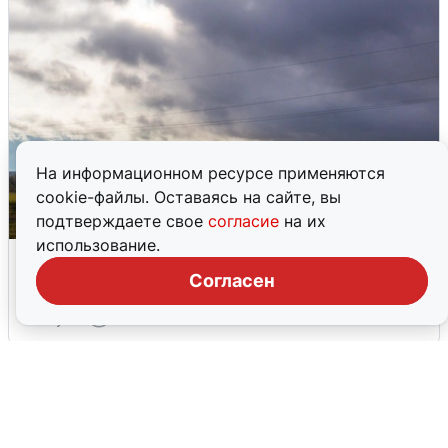
На информационном ресурсе применяются
cookie-файлы. Оставаясь на сайте, вы
подтверждаете свое
согласие
на их
использование.
Над ХМАО впервые сбили
беспилотники
Согласен
3 августа
0