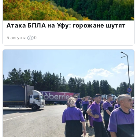
Атака БПЛА на Уфу: горожане шутят
5 августа
0