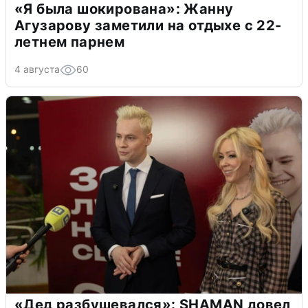
«Я была шокирована»: Жанну
Агузарову заметили на отдыхе с 22-
летнем парнем
4 августа
60
«Дед разбушевался»: SHAMAN довел