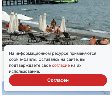
На информационном ресурсе применяются
Жители и туристы Сочи рассказали
cookie-файлы. Оставаясь на сайте, вы
об атаке БПЛА 5 августа
подтверждаете свое
согласие
на их
использование.
5 августа
0
Согласен