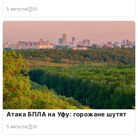
5 августа
0
Атака БПЛА на Уфу: горожане шутят
5 августа
0