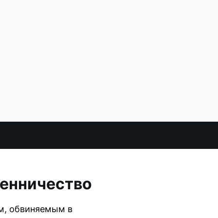
шенничество
м, обвиняемым в