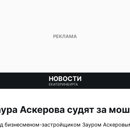
НОВОСТИ
ЕКАТЕРИНБУРГА
ура Аскерова судят за мо
над бизнесменом-застройщиком Зауром Аскеровы