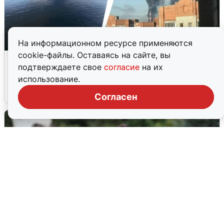
На информационном ресурсе применяются
cookie-файлы. Оставаясь на сайте, вы
Ночная атака БПЛА на Ярославль:
подтверждаете свое
согласие
на их
попадания и последствия
использование.
6 августа
0
Согласен