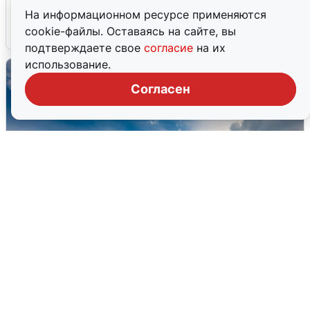
подробности
На информационном ресурсе применяются
cookie-файлы. Оставаясь на сайте, вы
7 августа
0
подтверждаете свое
согласие
на их
использование.
Согласен
МЧС ответило на сообщения о
грохоте в Москве