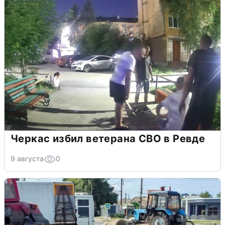
Черкас избил ветерана СВО в Ревде
9 августа
0