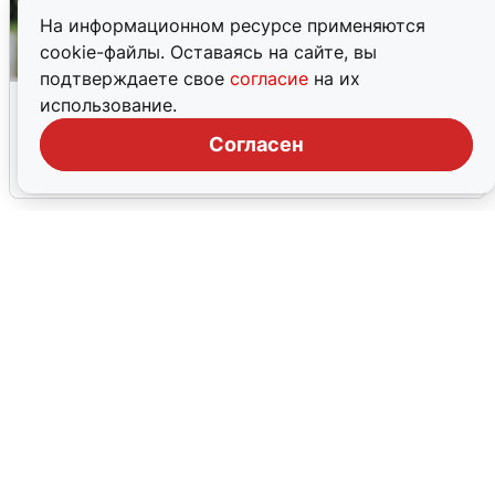
На информационном ресурсе применяются
cookie-файлы. Оставаясь на сайте, вы
подтверждаете свое
согласие
на их
Волгоградцы остались без
использование.
мобильного интернета
Согласен
6 августа
0