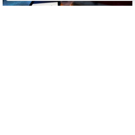
Ночью в Самарской области завыли
сирены
8 августа
0