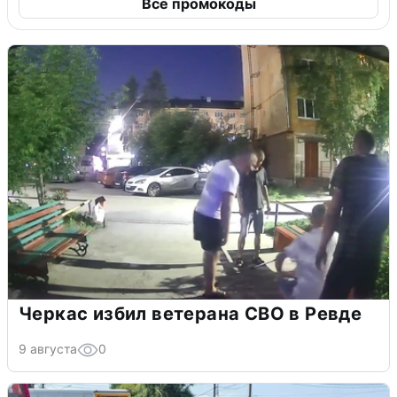
Все промокоды
Черкас избил ветерана СВО в Ревде
9 августа
0