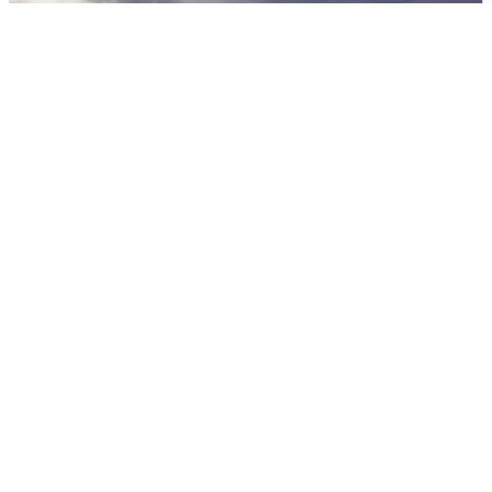
Над ХМАО впервые сбили
беспилотники
3 августа
0