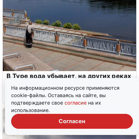
В Туре вода убывает, на других реках
области прибывает
На информационном ресурсе применяются
cookie-файлы. Оставаясь на сайте, вы
4 августа
0
подтверждаете свое
согласие
на их
использование.
Согласен