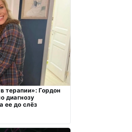
 в терапии»: Гордон
о диагнозу
а ее до слёз