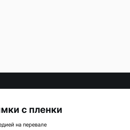
имки с пленки
едией на перевале