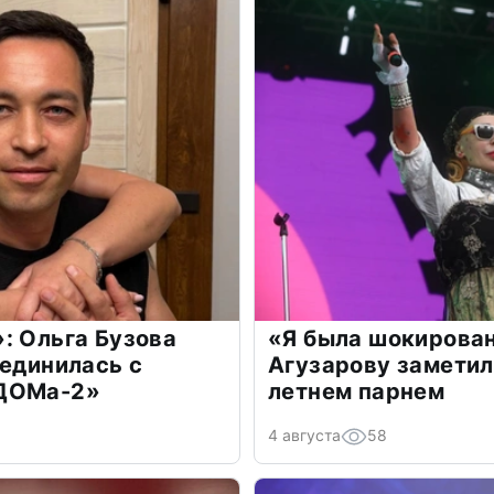
: Ольга Бузова
«Я была шокирова
оединилась с
Агузарову заметил
«ДОМа-2»
летнем парнем
4 августа
58