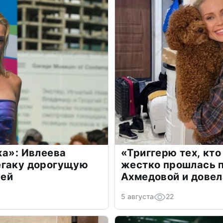
жа»: Ивлеева
«Триггерю тех, кто
егаку дорогущую
жестко прошлась п
лей
Ахмедовой и довел
5 августа
22