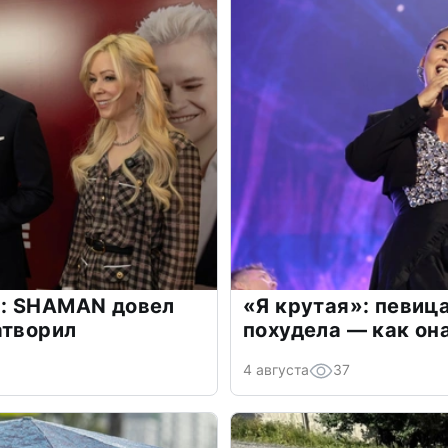
: SHAMAN довел
«Я крутая»: певиц
атворил
похудела — как он
4 августа
37