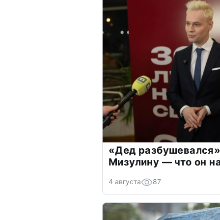
«Дед разбушевался»
Мизулину — что он н
4 августа
87