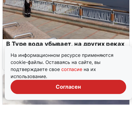
В Туре вода убывает, на других реках
области прибывает
На информационном ресурсе применяются
cookie-файлы. Оставаясь на сайте, вы
4 августа
0
подтверждаете свое
согласие
на их
использование.
Согласен