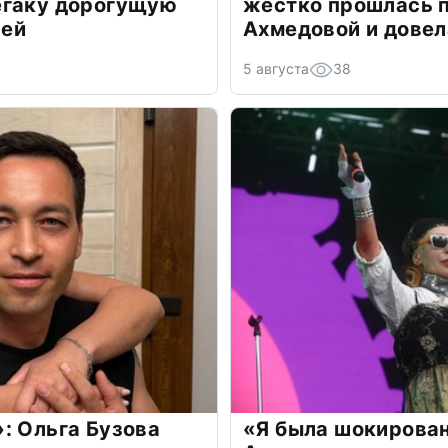
егаку дорогущую
жестко прошлась п
лей
Ахмедовой и довел
5 августа
38
: Ольга Бузова
«Я была шокирова