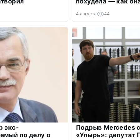
атворил
похудела — как он
4 августа
44
р экс-
Подрыв Mercedes с
емый по делу о
«Упырь»: депутат 