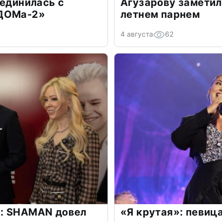
оединилась с
Агузарову заметил
«ДОМа-2»
летнем парнем
4 августа
62
: SHAMAN довел
«Я крутая»: певиц