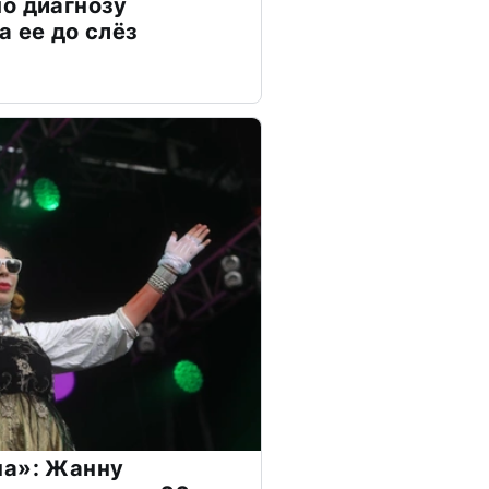
о диагнозу
а ее до слёз
на»: Жанну