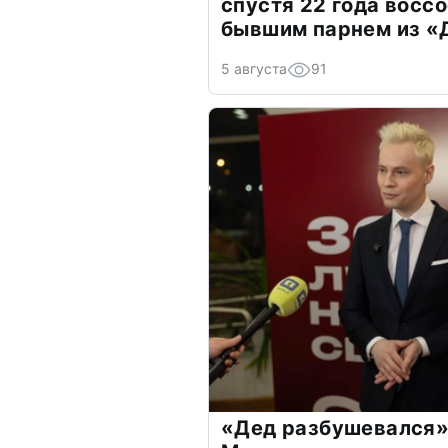
спустя 22 года восс
бывшим парнем из 
5 августа
91
«Дед разбушевался»