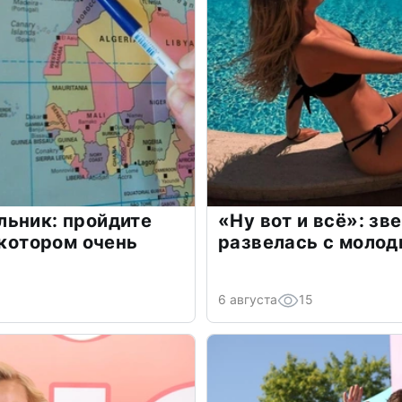
льник: пройдите
«Ну вот и всё»: з
 котором очень
развелась с моло
6 августа
15