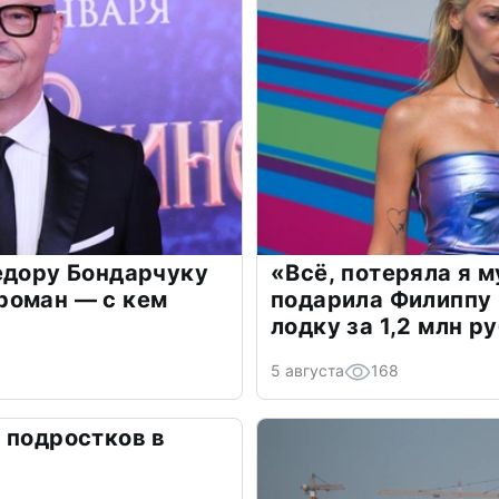
едору Бондарчуку
«Всё, потеряла я 
роман — с кем
подарила Филиппу
лодку за 1,2 млн р
5 августа
168
 подростков в