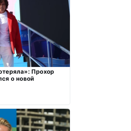
отеряла»: Прохор
ся о новой