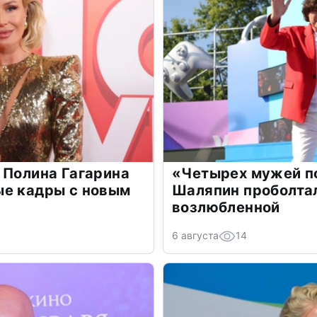
 Полина Гагарина
«Четырех мужей п
ые кадры с новым
Шаляпин проболтал
возлюбленной
6 августа
14