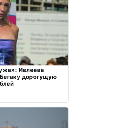
мужа»: Ивлеева
 Бегаку дорогущую
ублей