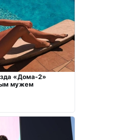
везда «Дома-2»
дым мужем