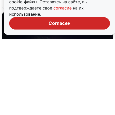
cookie-файлы. Оставаясь на сайте, вы
6 августа
0
подтверждаете свое
согласие
на их
использование.
Согласен
Взрывы в Воронеже после сигнала
тревоги
5 августа
0