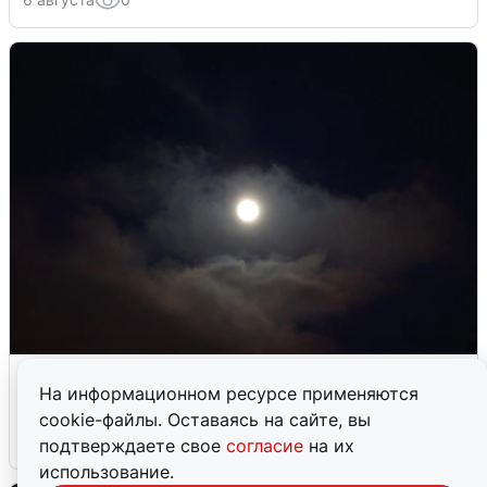
В Воронеже прогремели взрывы
На информационном ресурсе применяются
после сигнала тревоги
cookie-файлы. Оставаясь на сайте, вы
5 августа
0
подтверждаете свое
согласие
на их
использование.