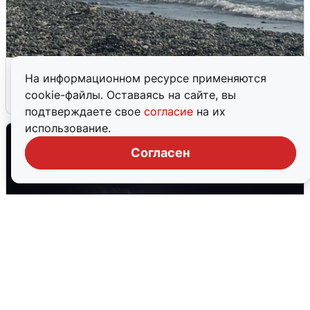
Сирены в Сочи: новая угроза БПЛА
На информационном ресурсе применяются
cookie-файлы. Оставаясь на сайте, вы
6 августа
0
подтверждаете свое
согласие
на их
использование.
Согласен