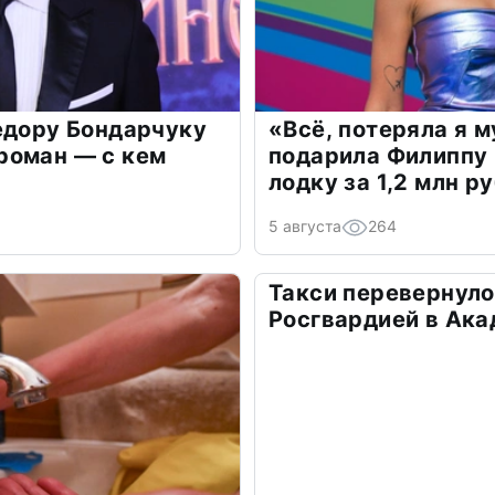
едору Бондарчуку
«Всё, потеряла я 
роман — с кем
подарила Филиппу
лодку за 1,2 млн р
5 августа
264
Такси перевернуло
Росгвардией в Ак