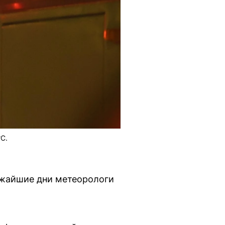
°С.
лижайшие дни метеорологи