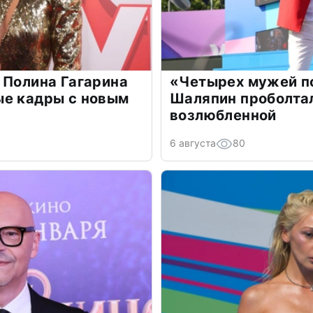
 Полина Гагарина
«Четырех мужей п
ые кадры с новым
Шаляпин проболтал
возлюбленной
6 августа
80