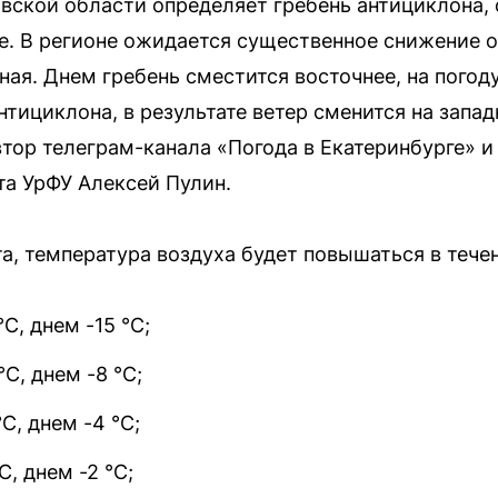
овской области определяет гребень антициклона
. В регионе ожидается существенное снижение об
ая. Днем гребень сместится восточнее, на погоду
тициклона, в результате ветер сменится на запад
втор телеграм-канала «Погода в Екатеринбурге» и
та УрФУ Алексей Пулин.
а, температура воздуха будет повышаться в тече
°C, днем -15 °C;
°C, днем -8 °C;
°C, днем -4 °C;
C, днем -2 °C;