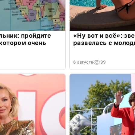
льник: пройдите
«Ну вот и всё»: з
 котором очень
развелась с моло
6 августа
99