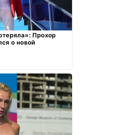
отеряла»: Прохор
ся о новой