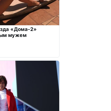
везда «Дома-2»
дым мужем