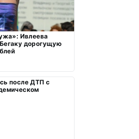
мужа»: Ивлеева
 Бегаку дорогущую
ублей
сь после ДТП с
адемическом