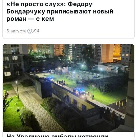
«Не просто слух»: Федору
Бондарчуку приписывают новый
роман — с кем
6 августа
94
На Уралмаше амбалы устроили