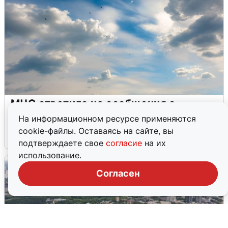
МЧС ответило на сообщения о
грохоте в Москве
На информационном ресурсе применяются
cookie-файлы. Оставаясь на сайте, вы
7 августа
0
подтверждаете свое
согласие
на их
использование.
Согласен