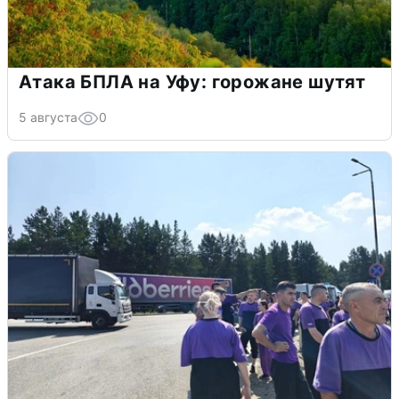
Атака БПЛА на Уфу: горожане шутят
5 августа
0