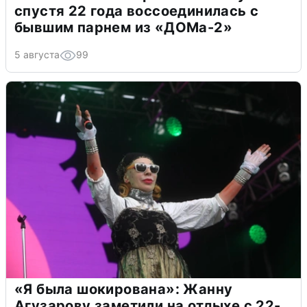
спустя 22 года воссоединилась с
бывшим парнем из «ДОМа-2»
5 августа
99
«Я была шокирована»: Жанну
Агузарову заметили на отдыхе с 22-