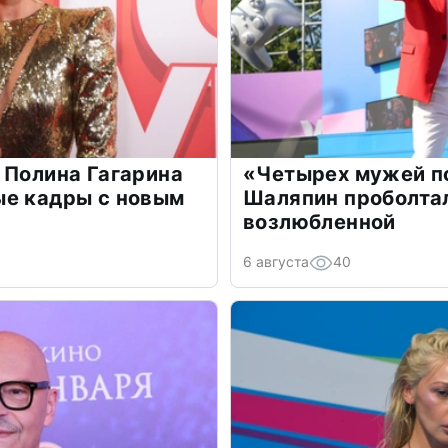
 Полина Гагарина
«Четырех мужей п
ые кадры с новым
Шаляпин проболтал
возлюбленной
6 августа
40