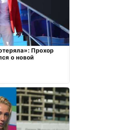
отеряла»: Прохор
ся о новой