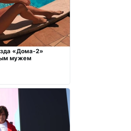
везда «Дома-2»
дым мужем