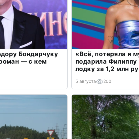
едору Бондарчуку
«Всё, потеряла я 
роман — с кем
подарила Филиппу
лодку за 1,2 млн р
5 августа
200