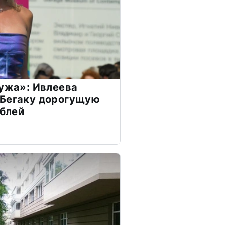
мужа»: Ивлеева
 Бегаку дорогущую
ублей