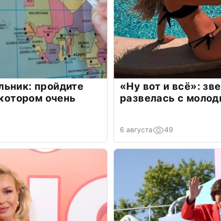
льник: пройдите
«Ну вот и всё»: з
 котором очень
развелась с моло
6 августа
49