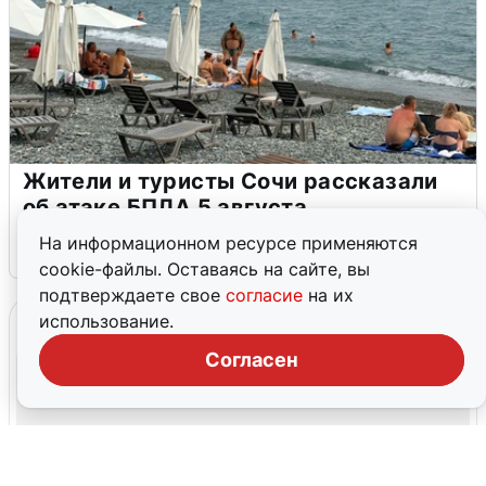
Жители и туристы Сочи рассказали
об атаке БПЛА 5 августа
На информационном ресурсе применяются
5 августа
0
cookie-файлы. Оставаясь на сайте, вы
подтверждаете свое
согласие
на их
использование.
Согласен