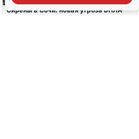
Сирены в Сочи: новая угроза БПЛА
6 августа
0
В Воронеже прогремели взрывы
после сигнала тревоги