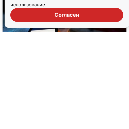
использование.
Согласен
Ночью в Самарской области завыли
сирены
8 августа
0