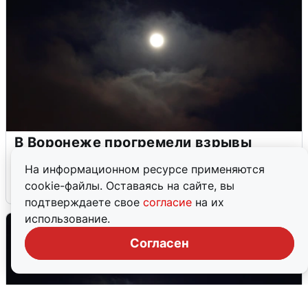
В Воронеже прогремели взрывы
после сигнала тревоги
На информационном ресурсе применяются
cookie-файлы. Оставаясь на сайте, вы
5 августа
0
подтверждаете свое
согласие
на их
использование.
Согласен