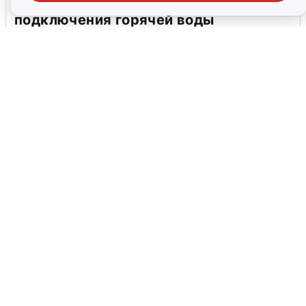
В Архангельске перенесли сроки
подключения горячей воды
7 августа
0
Москвичи услышали грохот в небе:
подробности