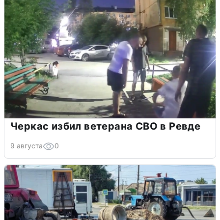
Черкас избил ветерана СВО в Ревде
9 августа
0