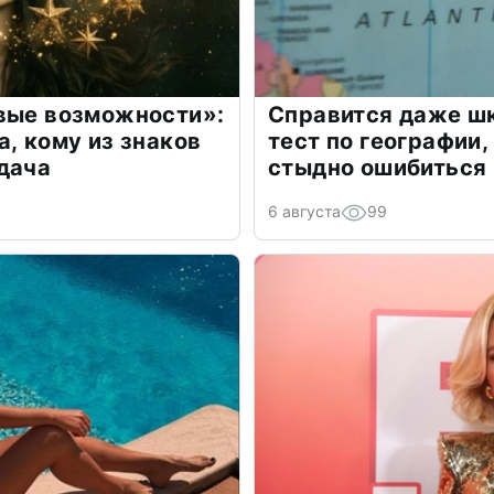
овые возможности»:
Справится даже шк
а, кому из знаков
тест по географии,
дача
стыдно ошибиться
6 августа
99