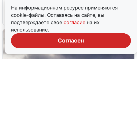
области прибывает
На информационном ресурсе применяются
cookie-файлы. Оставаясь на сайте, вы
4 августа
0
подтверждаете свое
согласие
на их
использование.
Согласен
Над ХМАО впервые сбили
беспилотники