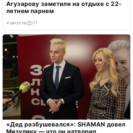
Агузарову заметили на отдыхе с 22-
летнем парнем
4 августа
71
«Дед разбушевался»: SHAMAN довел
Мизулину — что он натворил