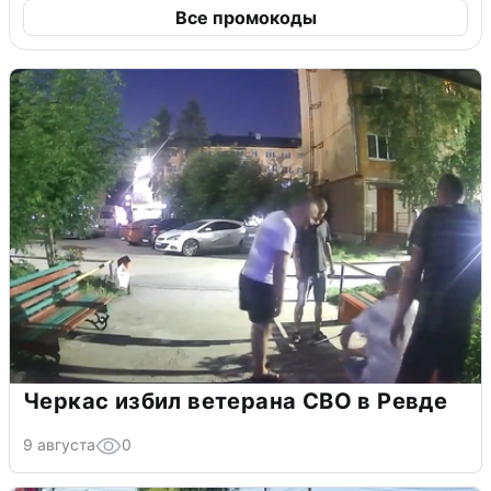
Все промокоды
Черкас избил ветерана СВО в Ревде
9 августа
0