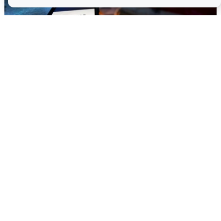
Ночью в Самарской области завыли
сирены
8 августа
0