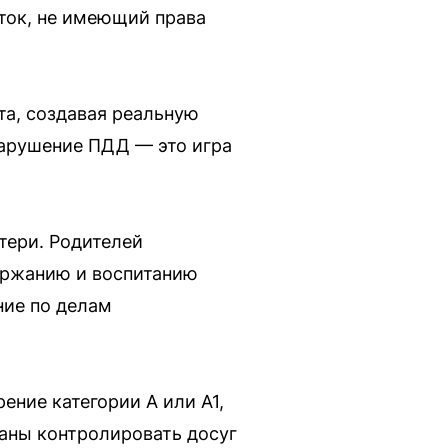
ток, не имеющий права
та, создавая реальную
 нарушение ПДД — это игра
тери. Родителей
держанию и воспитанию
ние по делам
ние категории А или А1,
заны контролировать досуг