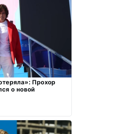
отеряла»: Прохор
ся о новой