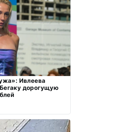
мужа»: Ивлеева
 Бегаку дорогущую
ублей