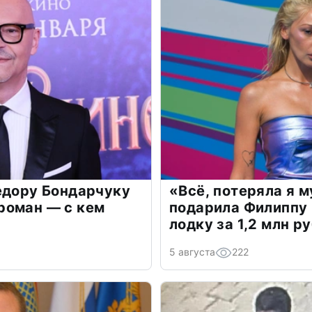
едору Бондарчуку
«Всё, потеряла я 
роман — с кем
подарила Филиппу
лодку за 1,2 млн р
5 августа
222