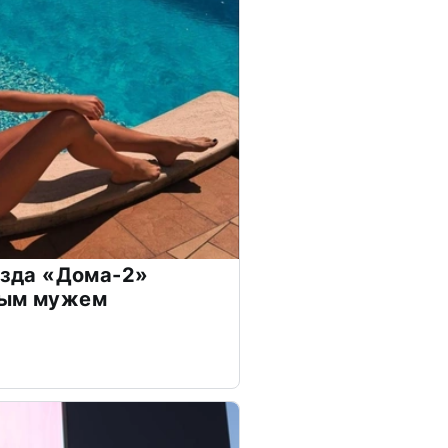
везда «Дома-2»
дым мужем