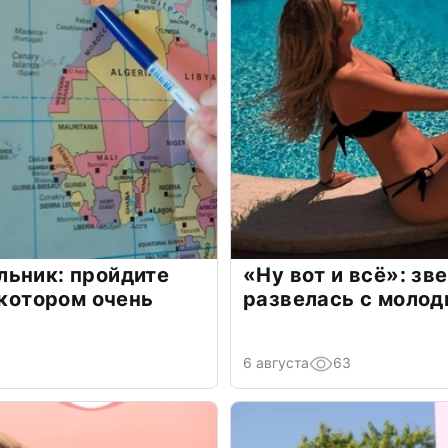
льник: пройдите
«Ну вот и всё»: з
 котором очень
развелась с моло
6 августа
63