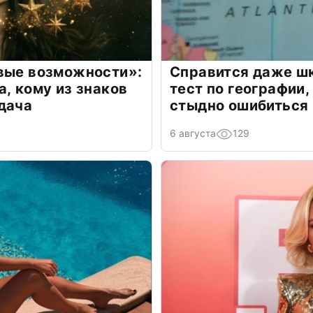
овые возможности»:
Справится даже шк
а, кому из знаков
тест по географии,
дача
стыдно ошибиться
6 августа
129