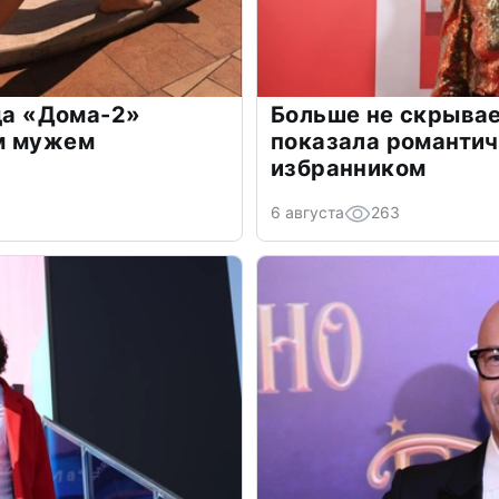
зда «Дома-2»
Больше не скрывае
м мужем
показала романти
избранником
6 августа
263