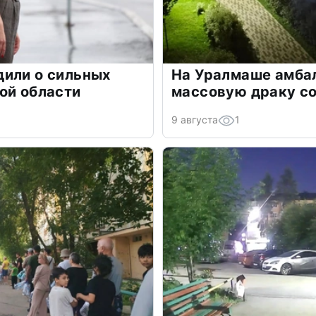
дили о сильных
На Уралмаше амба
ой области
массовую драку со
9 августа
1