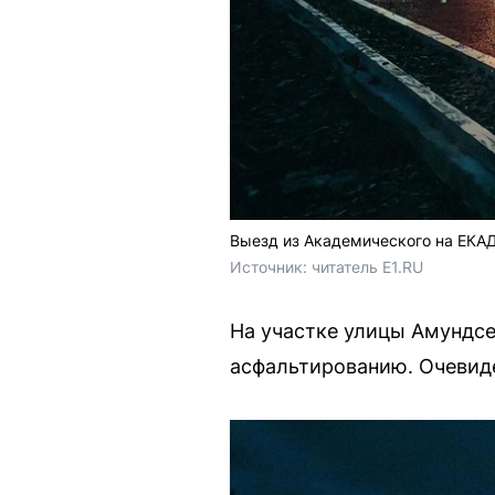
Выезд из Академического на ЕКА
Источник: 
читатель E1.RU
На участке улицы Амундс
асфальтированию. Очевид