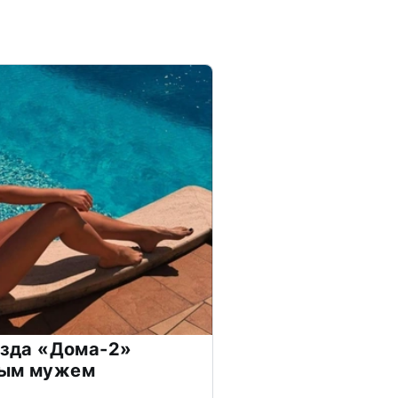
везда «Дома-2»
дым мужем