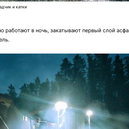
адчик и катки
о работают в ночь, закатывают первый слой асфа
ель.