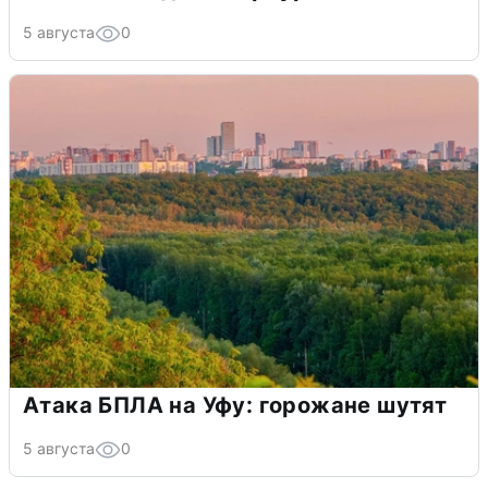
5 августа
0
Атака БПЛА на Уфу: горожане шутят
5 августа
0