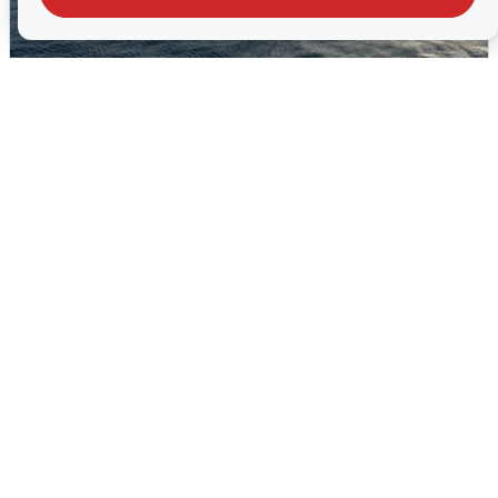
В Сочи сняли угрозу атаки БПЛА,
аэропорт закрыт
6 августа
0