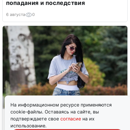
попадания и последствия
6 августа
0
На информационном ресурсе применяются
cookie-файлы. Оставаясь на сайте, вы
Волгоградцы остались без
подтверждаете свое
согласие
на их
мобильного интернета
использование.