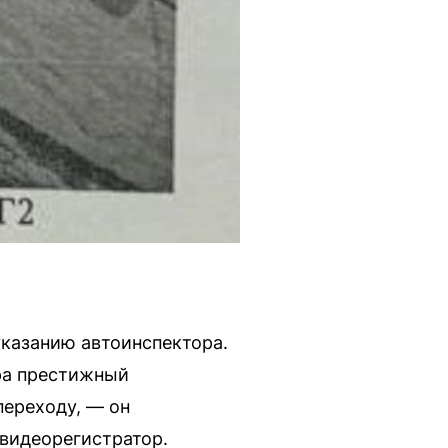
указанию автоинспектора.
ара престижный
переходу, — он
 видеорегистратор.