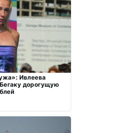
мужа»: Ивлеева
 Бегаку дорогущую
ублей