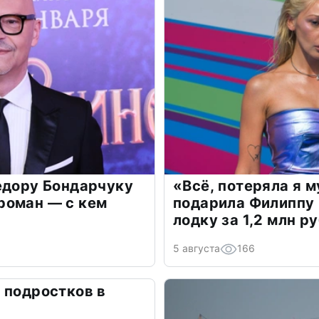
едору Бондарчуку
«Всё, потеряла я 
роман — с кем
подарила Филиппу
лодку за 1,2 млн р
5 августа
166
 подростков в