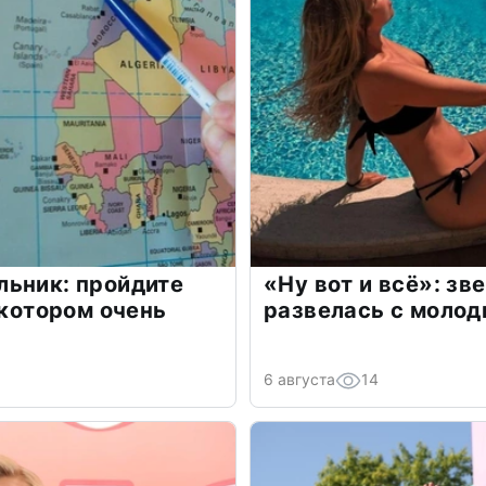
льник: пройдите
«Ну вот и всё»: з
 котором очень
развелась с моло
6 августа
14