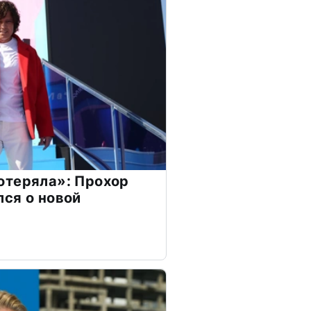
отеряла»: Прохор
ся о новой