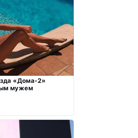
везда «Дома-2»
дым мужем