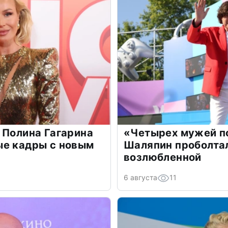
 Полина Гагарина
«Четырех мужей п
ые кадры с новым
Шаляпин проболтал
возлюбленной
6 августа
11