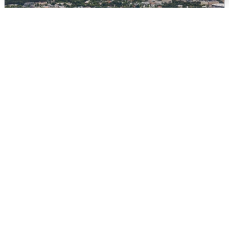
Москвичи услышали грохот, похожий
на взрыв
7 августа
0