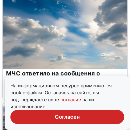
МЧС ответило на сообщения о
грохоте в Москве
На информационном ресурсе применяются
7 августа
0
cookie-файлы. Оставаясь на сайте, вы
подтверждаете свое
согласие
на их
использование.
Согласен