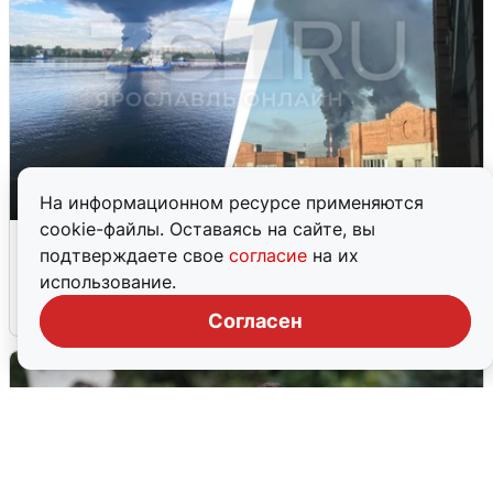
На информационном ресурсе применяются
cookie-файлы. Оставаясь на сайте, вы
Ночная атака БПЛА на Ярославль:
подтверждаете свое
согласие
на их
попадания и последствия
использование.
6 августа
0
Согласен