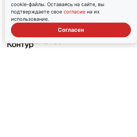
cookie-файлы. Оставаясь на сайте, вы
Скидка 15%
подтверждаете свое
согласие
на их
До 15 августа, 2026
использование.
Согласен
-10% на Контур.Диадок
До 31 декабря, 2026
Все промокоды