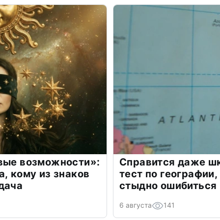
овые возможности»:
Справится даже шк
а, кому из знаков
тест по географии,
дача
стыдно ошибиться
6 августа
141