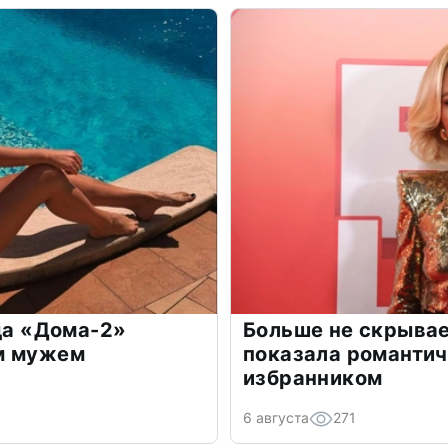
зда «Дома-2»
Больше не скрывае
м мужем
показала романти
избранником
6 августа
271