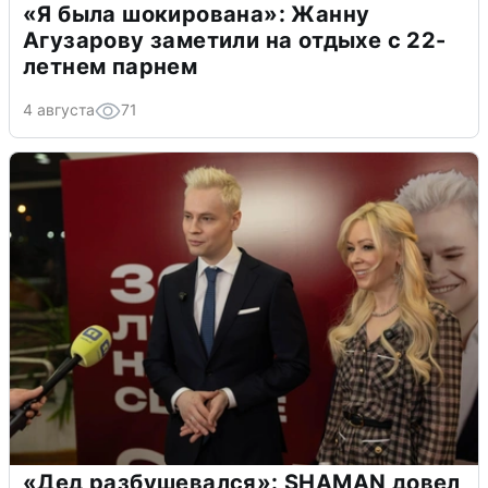
«Я была шокирована»: Жанну
Агузарову заметили на отдыхе с 22-
летнем парнем
4 августа
71
«Дед разбушевался»: SHAMAN довел