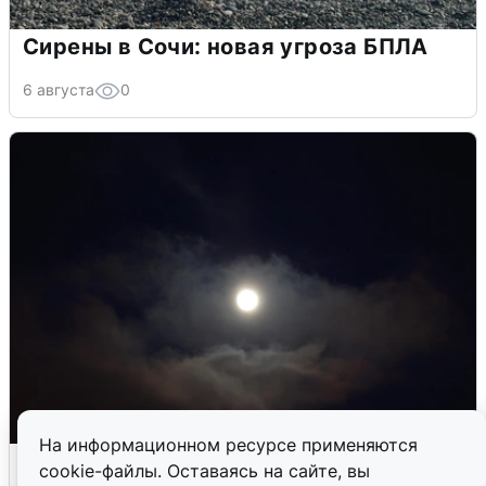
Сирены в Сочи: новая угроза БПЛА
6 августа
0
На информационном ресурсе применяются
В Воронеже прогремели взрывы
cookie-файлы. Оставаясь на сайте, вы