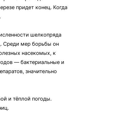
березе придет конец. Когда
.
численности шелкопряда
д. Среди мер борьбы он
полезных насекомых, к
тодов — бактериальные и
епаратов, значительно
ой и тёплой погоды.
ниц.