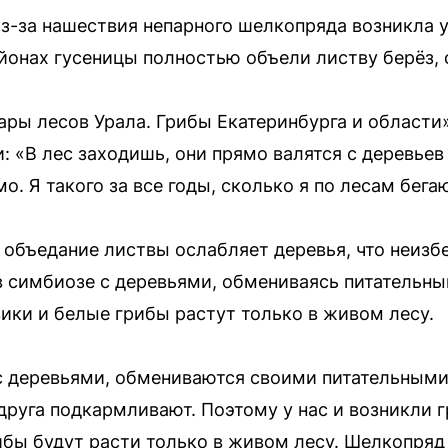
з-за нашествия непарного шелкопряда возникла у
онах гусеницы полностью объели листву берёз, 
ры лесов Урала. Грибы Екатеринбурга и области
 «В лес заходишь, они прямо валятся с деревьев 
о. Я такого за все годы, сколько я по лесам бегаю
е объедание листвы ослабляет деревья, что неизб
в симбиозе с деревьями, обмениваясь питательн
ики и белые грибы растут только в живом лесу.
с деревьями, обмениваются своими питательными
 друга подкармливают. Поэтому у нас и возникли 
ибы будут расти только в живом лесу. Шелкопряд