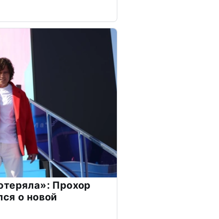
отеряла»: Прохор
ся о новой