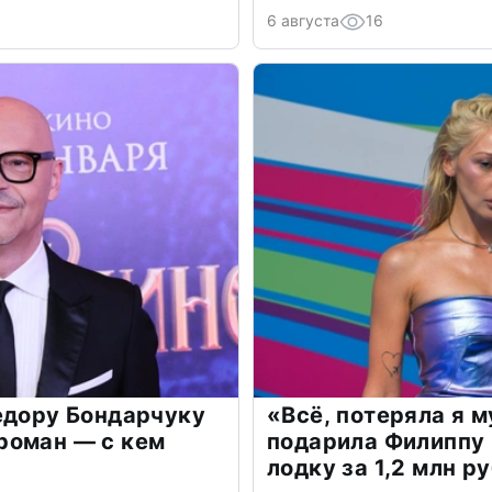
6 августа
16
едору Бондарчуку
«Всё, потеряла я 
роман — с кем
подарила Филиппу
лодку за 1,2 млн р