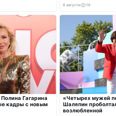
6 августа
19
 Полина Гагарина
«Четырех мужей п
ые кадры с новым
Шаляпин проболтал
возлюбленной