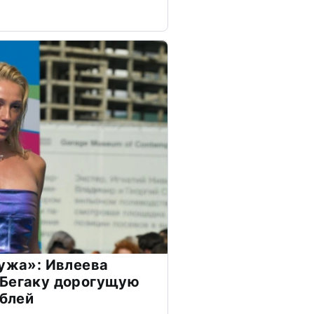
мужа»: Ивлеева
 Бегаку дорогущую
ублей