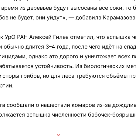
 время из деревьев будут высосаны все соки, то 
бов не будет, они уйдут», — добавила Карамазова
к УрО РАН Алексей Гилев отметил, что вспышка 
и обычно длится 3–4 года, после чего идёт на спа
тицидами, однако это дорого и уничтожает всех 
абатывается устойчивость. Из биологических ме
е споры грибов, но для леса требуются объёмы пр
ртии.
га сообщали о нашествии комаров из-за дождлив
должается вспышка численности бабочек-боярыш