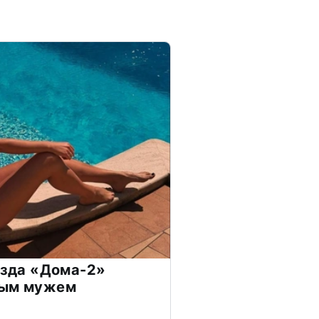
везда «Дома-2»
дым мужем