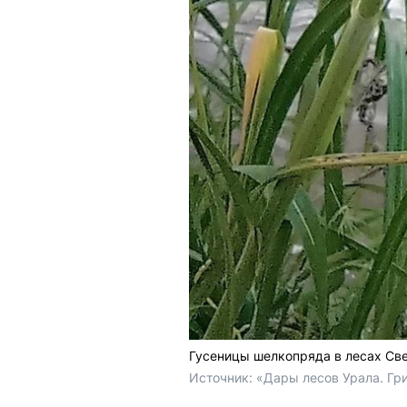
Гусеницы шелкопряда в лесах Св
Источник: 
«Дары лесов Урала. Гри