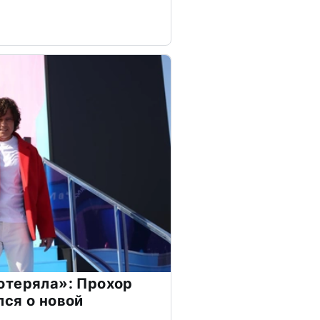
отеряла»: Прохор
ся о новой