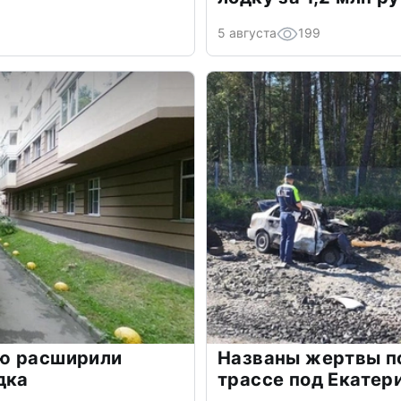
5 августа
199
ю расширили
Названы жертвы п
дка
трассе под Екатер