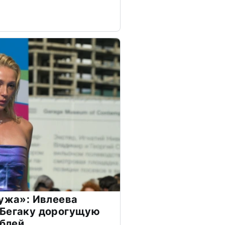
мужа»: Ивлеева
 Бегаку дорогущую
ублей