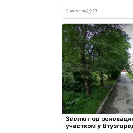
6 августа
23
Землю под реноваци
участком у Втузгоро