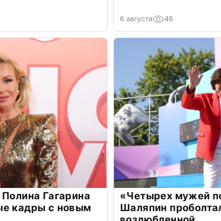
6 августа
46
 Полина Гагарина
«Четырех мужей п
ые кадры с новым
Шаляпин проболтал
возлюбленной