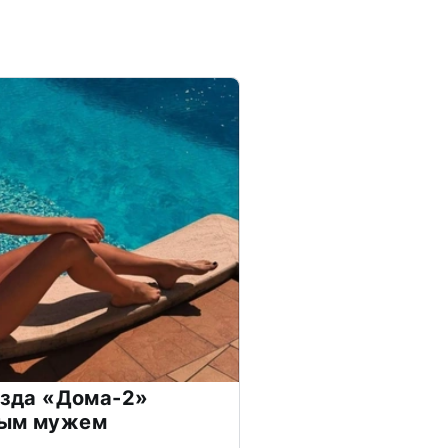
везда «Дома-2»
дым мужем