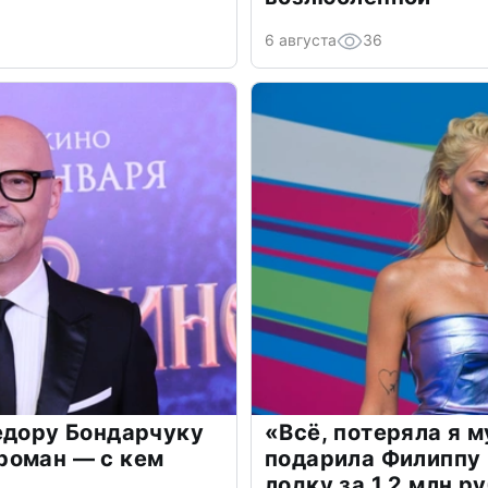
6 августа
36
едору Бондарчуку
«Всё, потеряла я 
роман — с кем
подарила Филиппу
лодку за 1,2 млн р