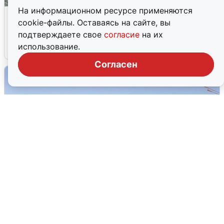
На информационном ресурсе применяются
Жители и туристы Сочи рассказали
cookie-файлы. Оставаясь на сайте, вы
об атаке БПЛА 5 августа
подтверждаете свое
согласие
на их
использование.
5 августа
0
Согласен
Пять машин столкнулись на