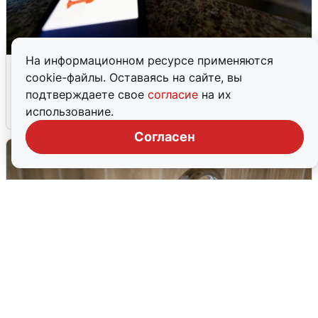
На информационном ресурсе применяются
Ночью в Самарской области завыли
cookie-файлы. Оставаясь на сайте, вы
сирены
подтверждаете свое
согласие
на их
использование.
8 августа
0
Согласен