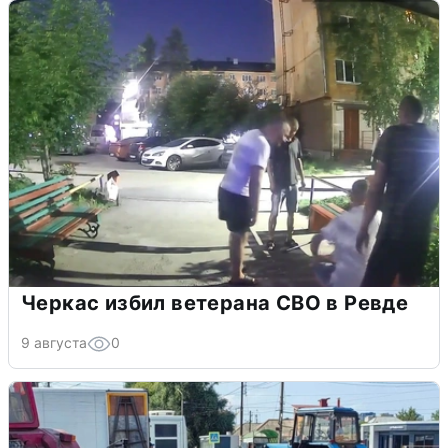
Черкас избил ветерана СВО в Ревде
9 августа
0