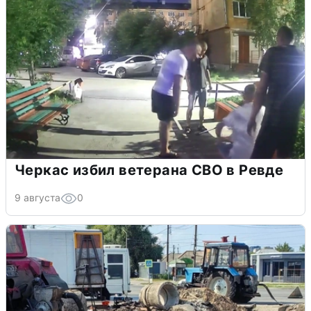
Черкас избил ветерана СВО в Ревде
9 августа
0