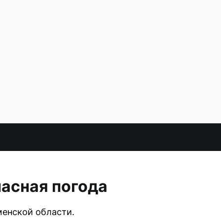
пасная погода
менской области.