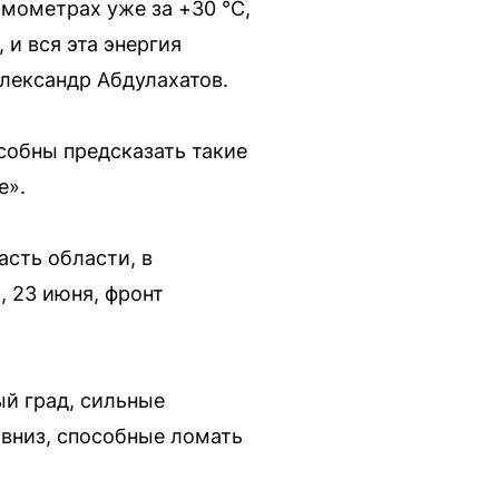
рмометрах уже за +30 °C,
и вся эта энергия
лександр Абдулахатов.
собны предсказать такие
е».
асть области, в
, 23 июня, фронт
ый град, сильные
вниз, способные ломать