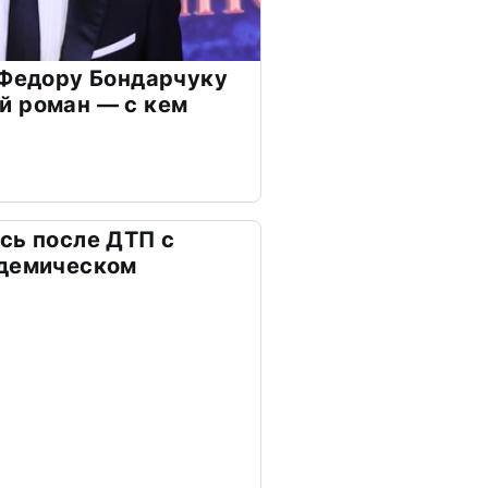
 Федору Бондарчуку
й роман — с кем
сь после ДТП с
адемическом