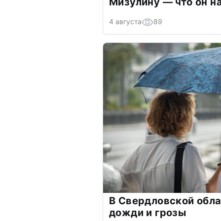
Мизулину — что он н
4 августа
89
В Свердловской обл
дожди и грозы