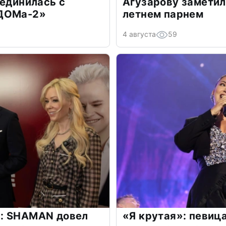
оединилась с
Агузарову заметил
«ДОМа-2»
летнем парнем
4 августа
59
: SHAMAN довел
«Я крутая»: певиц