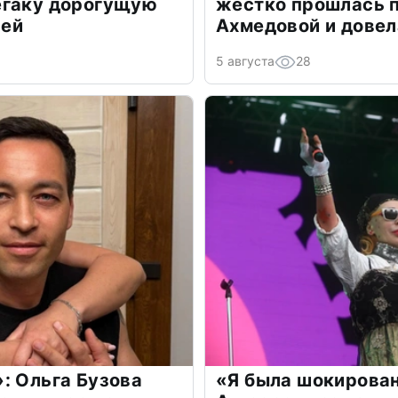
егаку дорогущую
жестко прошлась п
лей
Ахмедовой и довел
5 августа
28
: Ольга Бузова
«Я была шокирова