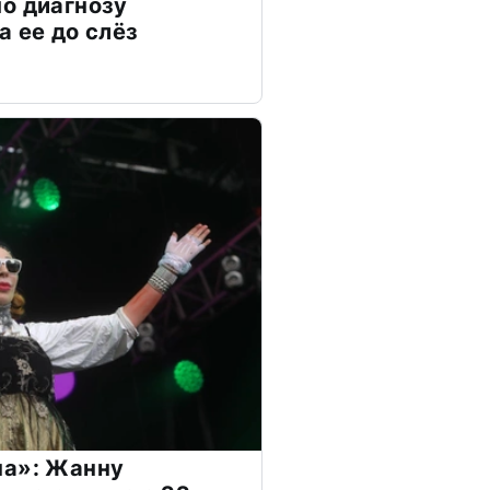
о диагнозу
а ее до слёз
на»: Жанну