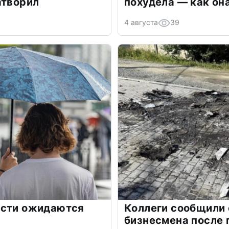
атворил
похудела — как он
4 августа
39
асти ожидаются
Коллеги сообщили 
бизнесмена после