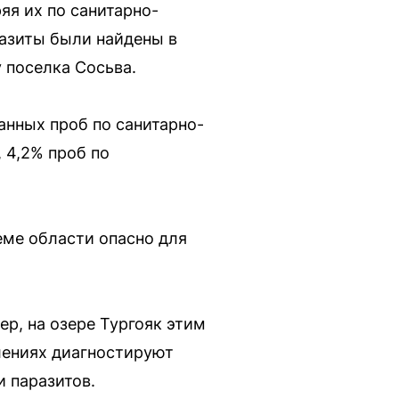
яя их по санитарно-
азиты были найдены в
у поселка Сосьва.
анных проб по санитарно-
 4,2% проб по
еме области опасно для
р, на озере Тургояк этим
лениях диагностируют
и паразитов.